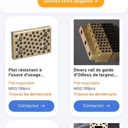
Donnez votre exigence
Plat résistant à
Divers rail de guide
l'usure d'usage
d'Oilless de largeur,
d'Oilless pour la
installation facile de
Prix:
negotiable
Prix:
negotiable
norme hydraulique
protection
MOQ:
100pcs
MOQ:
100pcs
des machines
d'incidence de
WHB500SW
glissement de haute
Trouvez les derniers prix
Trouvez les derniers prix
précision
Contactez
Contactez