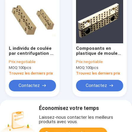
L individu de coulée
Composants en
par centrifugation de
plastique de moule
plat d'usage de
de dureté élevée,
Prix:
negotiable
Prix:
negotiable
bronze de forme
individu de JESW
MOQ:
100pcs
MOQ:
100pcs
lubrifiant le type
lubrifiant le plat
capacité de charge
d'usage
Trouvez les derniers prix
Trouvez les derniers prix
élevée
Contactez
Contactez
Économisez votre temps
Laissez-nous contacter les meilleurs
produits avec vous.