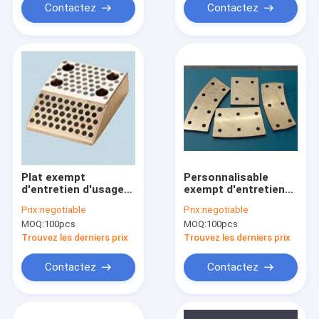
Contactez
Contactez
Plat exempt
Personnalisable
d'entretien d'usage
exempt d'entretien
de came, individu
d'Oilless d'usage
Prix:
negotiable
Prix:
negotiable
lubrifiant le plat de
corrosion
MOQ:
100pcs
MOQ:
100pcs
glissière d'incidence
bimétallique sans
plomb de plat d'anti
Trouvez les derniers prix
Trouvez les derniers prix
Contactez
Contactez