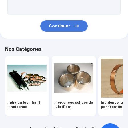
Incidence de glissement
Incidences d'acier inoxydable
Continuer
Bagues en bronze enveloppées
Buissons bimétalliques d'incidence
Nos Catégories
Incidences simples en plastique
Incidences des véhicules à moteur
Bagues de moule
Plat d'usage d'Oilless
Individu lubrifiant
Incidences solides de
Incidence lubri
Roulement à billes de cannelure profonde
l'incidence
lubrifiant
par frontière
Incidence de rondelle de poussée