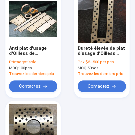
Anti plat d'usage
Dureté élevée de plat
d'Oilless de
d'usage d'Oilless
frottement pour le
incluse par laiton
Prix:
negotiable
Prix:
$5~500 per pcs
matériel d'acier au
pour des lignes de
MOQ:
100pcs
MOQ:
50pcs
carbone de moule
production de
d'automobile
locomotive à vapeur
Trouvez les derniers prix
Trouvez les derniers prix
Contactez
Contactez
Maison
Produits
Au sujet de nous