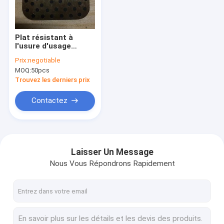
Visite d'usine
Contrôle de qualité
Plat résistant à
l'usure d'usage
Contactez-nous
d'Oilless pour la
Prix:
negotiable
chaîne de montage
MOQ:
50pcs
bonne capacité de
nouvelles
charge non standard
Trouvez les derniers prix
Demandez une citation
Contactez
Individu lubrifiant l'incidence
Laisser Un Message
Nous Vous Répondrons Rapidement
Incidences solides de lubrifiant
Incidence lubrifiée par frontière
Incidence d'Oilless