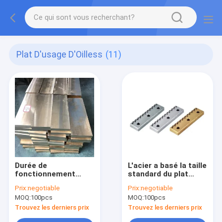
Plat D'usage D'Oilless
(11)
Durée de
L'acier a basé la taille
fonctionnement
standard du plat
résistante à l'usure
100*150 de glissière
Prix:
negotiable
Prix:
negotiable
adaptée aux besoins
d'incidence aucune
MOQ:
100pcs
MOQ:
100pcs
du client de plat
pollution d'huile du
d'usage d'Oilless
besoin non
Trouvez les derniers prix
Trouvez les derniers prix
bonne longue