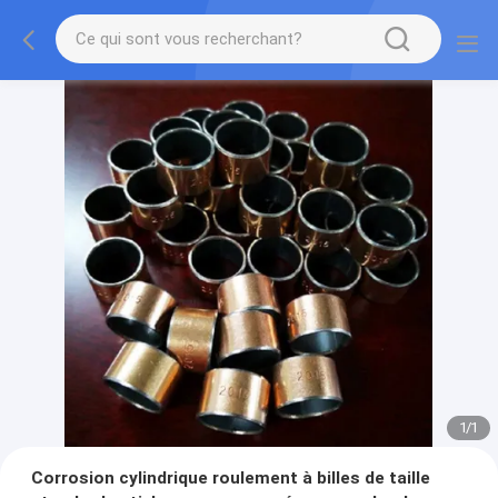
1
/
1
Corrosion cylindrique roulement à billes de taille