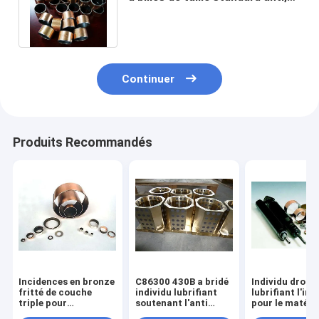
bagues composées sans plomb
Continuer
Produits Recommandés
Incidences en bronze
C86300 430B a bridé
Individu droit
fritté de couche
individu lubrifiant
lubrifiant l'in
triple pour
soutenant l'anti
pour le matérie
l'équipement de
corrosion bonne
d'acier au car