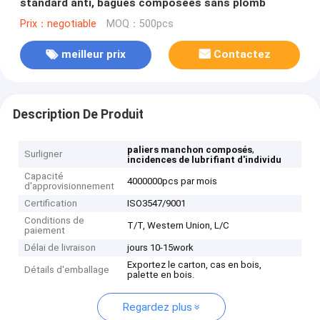
standard anti, bagues composées sans plomb
Prix：negotiable
MOQ：500pcs
meilleur prix
Contactez
Description De Produit
,
paliers manchon composés
Surligner
incidences de lubrifiant d'individu
Capacité
4000000pcs par mois
d'approvisionnement
Certification
ISO3547/9001
Conditions de
T/T, Western Union, L/C
paiement
Délai de livraison
jours 10-15work
Exportez le carton, cas en bois,
Détails d'emballage
palette en bois.
Regardez plus