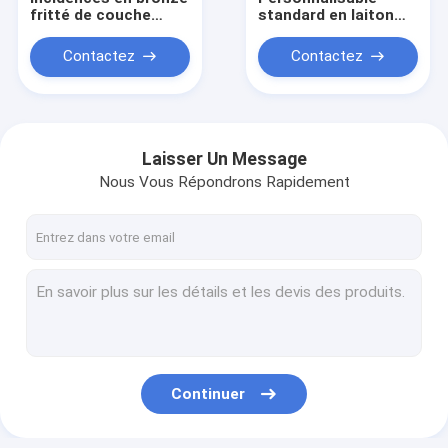
fritté de couche
standard en laiton
triple pour
solide du
l'équipement de
rassemblement
Contactez
Contactez
bureau de chaises
ASTM de résistance
électriques
à l'usure de Rod de
l'avance C37000 bon
Laisser Un Message
Nous Vous Répondrons Rapidement
Maison
Produits
Continuer
Au sujet de nous