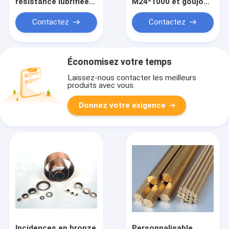
résistance lubrifiée
M24*1000 et goujons
soutenant la norme
galvanisés avec la
européenne,
bonne résistance
Contactez
Contactez
incidence poreuse de
chimique
douille de PTFE
Économisez votre temps
Laissez-nous contacter les meilleurs
produits avec vous.
Donnez votre exigence
Incidences en bronze
Personnalisable