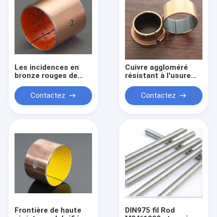
Les incidences en
Cuivre aggloméré
bronze rouges de
résistant à l'usure
plaine de polymère,
enveloppé à faible
étain/cuivre ont
bruit de bagues en
Contactez
Contactez
plaqué la bague en
bronze en poudre
acier fendue
améliorent la
représentation
Frontière de haute
DIN975 fil Rod