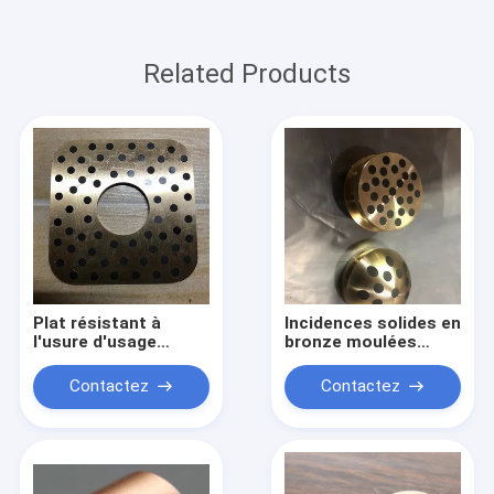
Related Products
Plat résistant à
Incidences solides en
l'usure d'usage
bronze moulées
d'Oilless pour la
CuZn25Al6Fe3Mn3 de
chaîne de montage
lubrifiant non
Contactez
Contactez
bonne capacité de
standard avec le bon
charge non standard
effet de lubrification